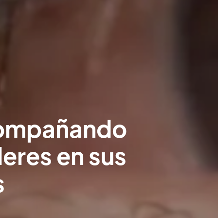
compañando
deres en sus
s