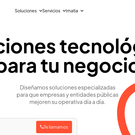
Soluciones
Servicios
Imatia
ciones tecnoló
Moda y sector textil
L
Desarrollo de software
Sobre nosotros
Análisis de datos y analítica avanzada
Talento
Gestión integral textil
G
IA en procesos de negocio
Actualidad
para tu negoci
Todos los canales conectados en un único entorno
C
Gestión y automatización de procesos
C
M
S
C
Diseñamos soluciones especializadas
P
para que empresas y entidades públicas
C
mejoren su operativa día a día.
Te llamamos