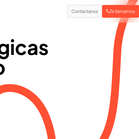
Contáctanos
Te llamamos
gicas
ogística e industria
uiado de carretillas
o
ada palet en el lugar correcto
ubicaje de stock
edición automática de volumen sin contacto
istema de gestión de almacenes
ontrol en tiempo real de todo el ciclo operativo
esaje de camiones
ontrol exacto y autónomo de vehículos