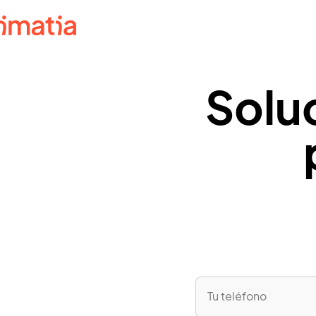
Solu
Social
Servicios Sociales
Visión completa para la intervención social
Social TV
Conectividad sencilla para reducir la soledad