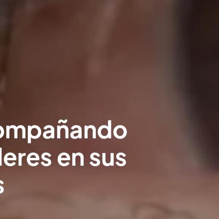
compañando
deres en sus
s