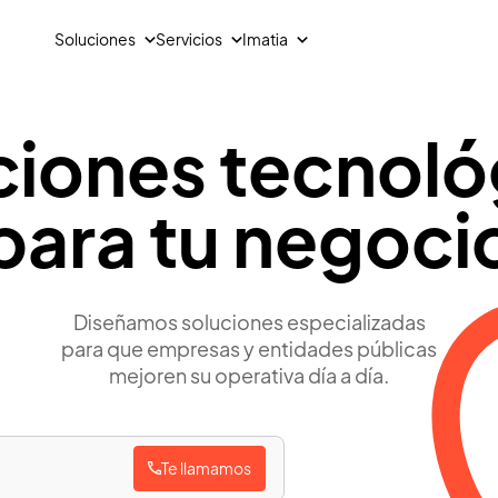
Soluciones
Servicios
Imatia
ciones tecnoló
Moda y sector textil
L
Desarrollo de software
Sobre nosotros
Análisis de datos y analítica avanzada
Talento
Gestión integral textil
G
IA en procesos de negocio
Actualidad
para tu negoci
Todos los canales conectados en un único entorno
C
Gestión y automatización de procesos
C
M
S
C
Diseñamos soluciones especializadas
P
para que empresas y entidades públicas
C
mejoren su operativa día a día.
Te llamamos