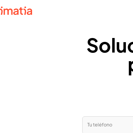
Solu
Social
Servicios Sociales
Visión completa para la intervención social
Social TV
Conectividad sencilla para reducir la soledad