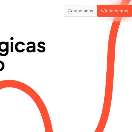
Contáctanos
Te llamamos
gicas
ogística e industria
uiado de carretillas
o
ada palet en el lugar correcto
ubicaje de stock
edición automática de volumen sin contacto
istema de gestión de almacenes
ontrol en tiempo real de todo el ciclo operativo
esaje de camiones
ontrol exacto y autónomo de vehículos