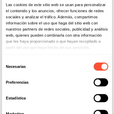
Las cookies de este sitio web se usan para personalizar
Radio y entretenimiento
el contenido y los anuncios, ofrecer funciones de redes
Acceso a contenidos adaptados a los hábitos de la
sociales y analizar el tráfico. Además, compartimos
persona mayor.
información sobre el uso que haga del sitio web con
nuestros partners de redes sociales, publicidad y análisis
web, quienes pueden combinarla con otra información
que les haya proporcionado o que hayan recopilado a
partir del uso que haya hecho de sus servicios.
Selección
Necesarias
de
consentimiento
Preferencias
Estadística
Marketing