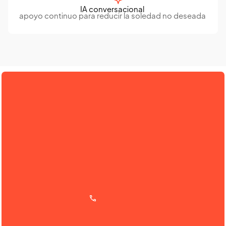
IA conversacional
apoyo continuo para reducir la soledad no deseada
La flexibilidad que cada
proyecto social necesita
Desde proyectos piloto hasta despliegues a mayor
escala, se adapta a las necesidades de tu entidad sin
añadir complejidad
Te llamamos