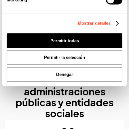
Mostrar detalles
Permitir todas
Permitir la selección
El respaldo de quienes ya confían en nosotros
Más de 20 años
Denegar
colaborando con
administraciones
públicas y entidades
sociales