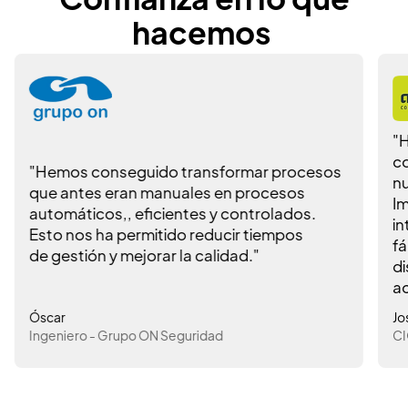
Confianza en lo que
hacemos
"
co
"Hemos conseguido transformar procesos
nu
que antes eran manuales en procesos
Im
automáticos,, eficientes y controlados.
in
Esto nos ha permitido reducir tiempos
fá
de gestión y mejorar la calidad."
di
ac
Óscar
Jo
Ingeniero - Grupo ON Seguridad
CI