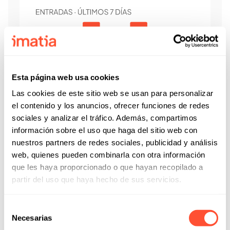
Esta página web usa cookies
Programación de medidas automática
Las cookies de este sitio web se usan para personalizar
Realizar escaneos periódicos y obtén un inventario
el contenido y los anuncios, ofrecer funciones de redes
actualizado automáticamente.
sociales y analizar el tráfico. Además, compartimos
información sobre el uso que haga del sitio web con
nuestros partners de redes sociales, publicidad y análisis
web, quienes pueden combinarla con otra información
que les haya proporcionado o que hayan recopilado a
partir del uso que haya hecho de sus servicios.
Selección
Necesarias
de