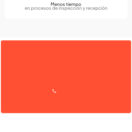
Menos tiempo
en procesos de inspección y recepción
Tecnología adaptable
Una solución que se ajusta a tus instalaciones, no al revés
Te llamamos