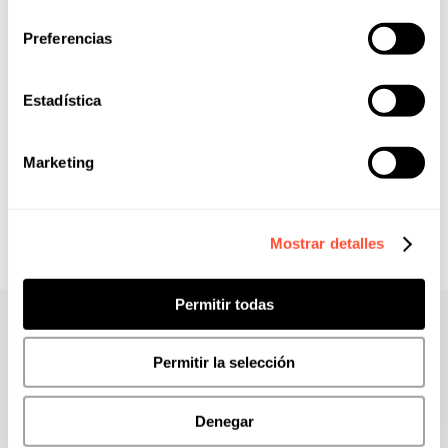
consentimiento
Preferencias
Estadística
Marketing
Mostrar detalles
Permitir todas
Permitir la selección
El impacto directo en tu negocio
Eficiencia medida en
Denegar
datos reales