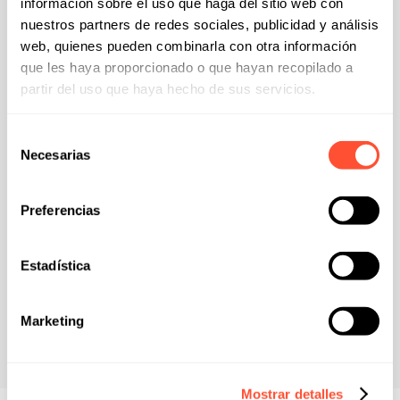
información sobre el uso que haga del sitio web con
automatiza procesos.
nuestros partners de redes sociales, publicidad y análisis
web, quienes pueden combinarla con otra información
que les haya proporcionado o que hayan recopilado a
partir del uso que haya hecho de sus servicios.
Modernización de sistemas legacy
Evolucionamos tus aplicaciones antiguas hacia
Selección
arquitecturas modernas en la nube. Elimina riesgos de
Necesarias
de
seguridad y costes de mantenimiento.
consentimiento
Preferencias
Conectividad y sincronización ERP
Estadística
Conectamos tus herramientas de planta y operativas de
campo de forma nativa con tu ERP (SAP, Microsoft
Dynamics, etc.).
Marketing
Mostrar detalles