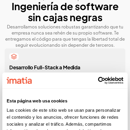
Ingeniería de software
sin cajas negras
Desarrollamos soluciones robustas garantizando que tu
empresa nunca sea rehén de su propio software. Te
entregamos el código para que tengas la libertad total de
seguir evolucionando sin depender de terceros.
Desarrollo Full-Stack a Medida
Creamos aplicaciones de escritorio, plataformas web y
entornos móviles robustos utilizando tecnologías estándar,
abiertas y consolidadas.
Esta página web usa cookies
Las cookies de este sitio web se usan para personalizar
Integración Hardware-Software
el contenido y los anuncios, ofrecer funciones de redes
sociales y analizar el tráfico. Además, compartimos
Conectamos tus sistemas de gestión con cualquier
dispositivo. Centraliza la captura de datos en tiempo real y