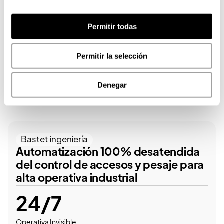
Permitir todas
Casos que hablan por
nosotros
Permitir la selección
Denegar
Suites Nature
satendida
Cómo transformar el mode
pesaje para
turístico hacia una experie
sostenible, medible y bas
datos.
100%