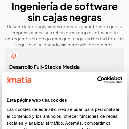
Ingeniería de software
sin cajas negras
Desarrollamos soluciones robustas garantizando que tu
empresa nunca sea rehén de su propio software. Te
entregamos el código para que tengas la libertad total de
seguir evolucionando sin depender de terceros.
Desarrollo Full-Stack a Medida
Creamos aplicaciones de escritorio, plataformas web y
entornos móviles robustos utilizando tecnologías estándar,
abiertas y consolidadas.
Esta página web usa cookies
Las cookies de este sitio web se usan para personalizar
Integración Hardware-Software
el contenido y los anuncios, ofrecer funciones de redes
sociales y analizar el tráfico. Además, compartimos
Conectamos tus sistemas de gestión con cualquier
dispositivo. Centraliza la captura de datos en tiempo real y