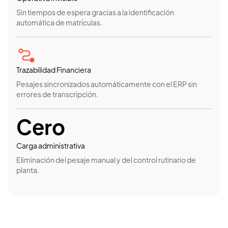
Control en tiempo real
icación
Monitorización de consumos críticos para o
eficiencia de los alojamientos.
Analítica e impacto
on el ERP sin
Un entorno de datos unificado para reducir 
ambiental con decisiones informadas y háb
sostenibles.
Total
l rutinario de
Ecosistema conectado
Conexión directa entre viajeros, gestores 
local para impulsar un modelo de turismo r
replicable.