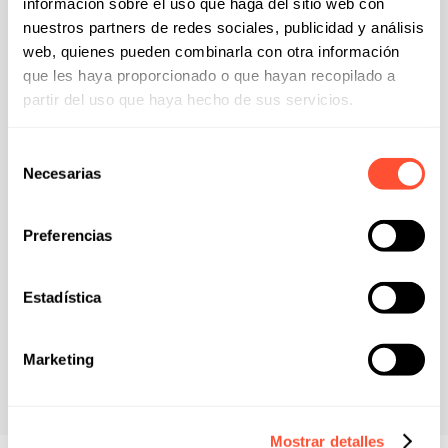
información sobre el uso que haga del sitio web con
automatiza procesos.
nuestros partners de redes sociales, publicidad y análisis
web, quienes pueden combinarla con otra información
que les haya proporcionado o que hayan recopilado a
partir del uso que haya hecho de sus servicios.
Modernización de sistemas legacy
Evolucionamos tus aplicaciones antiguas hacia
Selección
arquitecturas modernas en la nube. Elimina riesgos de
Necesarias
de
seguridad y costes de mantenimiento.
consentimiento
Preferencias
Conectividad y sincronización ERP
Estadística
Conectamos tus herramientas de planta y operativas de
campo de forma nativa con tu ERP (SAP, Microsoft
Dynamics, etc.).
Marketing
Mostrar detalles